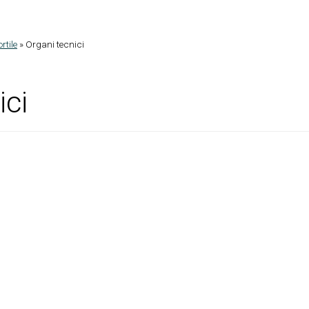
rtile
»
Organi tecnici
ici