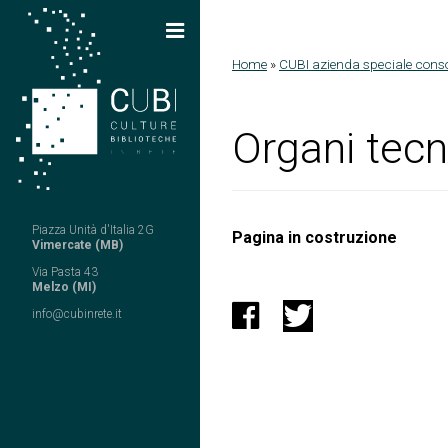
Salta al contenuto principale
Home
»
CUBI azienda speciale conso
Tu sei qui
Organi tecn
Piazza Unità d'Italia 2G
Pagina in costruzione
Vimercate (MB)
Via Pasta 43
Melzo (MI)
info@cubinrete.it