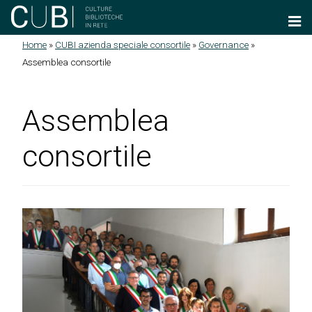
Salta al contenuto principale
Home
»
CUBI azienda speciale consortile
»
Governance
»
Tu sei qui
Assemblea consortile
Assemblea
consortile